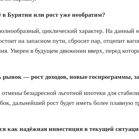
ё в Бурятии или рост уже необратим?
олнообразный, циклический характер. На данный м
постоит на запасном пути, сбросит пар, отцепит в
ния. Уверен в будущем движении вверх, перед кото
 рынок — рост доходов, новые госпрограммы, з
отмены безадресной льготной ипотеки для стабилиз
бок, дальнейший рост будет иметь более плавную т
ься как надёжная инвестиция в текущей ситуац