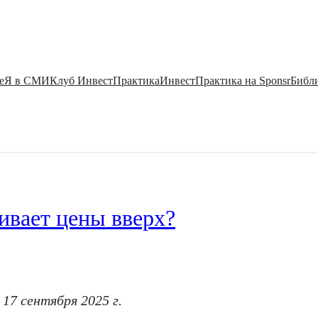
е
Я в СМИ
Клуб ИнвестПрактика
ИнвестПрактика на Sponsr
Библи
ивает цены вверх?
17 сентября 2025 г.