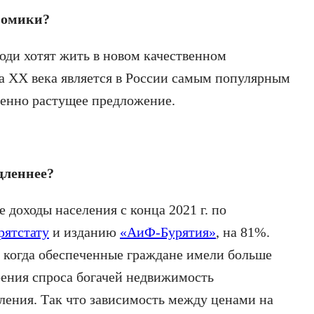
номики?
ди хотят жить в новом качественном
ца XX века является в России самым популярным
ленно растущее предложение.
дленнее?
 доходы населения с конца 2021 г. по
рятстату
и изданию
«АиФ-Бурятия»
, на 81%.
, когда обеспеченные граждане имели больше
орения спроса богачей недвижимость
еления. Так что зависимость между ценами на