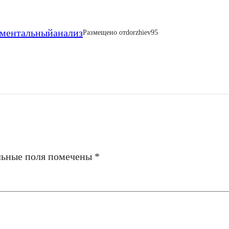
аментальныйанализ
Размещено от
dorzhiev95
льные поля помечены
*