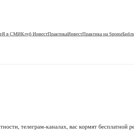
е
Я в СМИ
Клуб ИнвестПрактика
ИнвестПрактика на Sponsr
Библи
астности, телеграм-каналах, вас кормят бесплатной