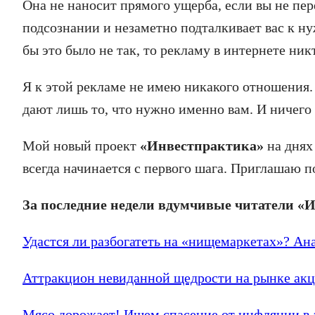
Она не наносит прямого ущерба, если вы не пер
подсознании и незаметно подталкивает вас к ну
бы это было не так, то рекламу в интернете ник
Я к этой рекламе не имею никакого отношения. 
дают лишь то, что нужно именно вам. И ничего
Мой новый проект
«Инвестпрактика»
на днях
всегда начинается с первого шага. Приглашаю п
За последние недели вдумчивые читатели «
Удастся ли разбогатеть на «нищемаркетах»? Ан
Аттракцион невиданной щедрости на рынке акц
Мясо дорожает! Ищем спасение от инфляции в а