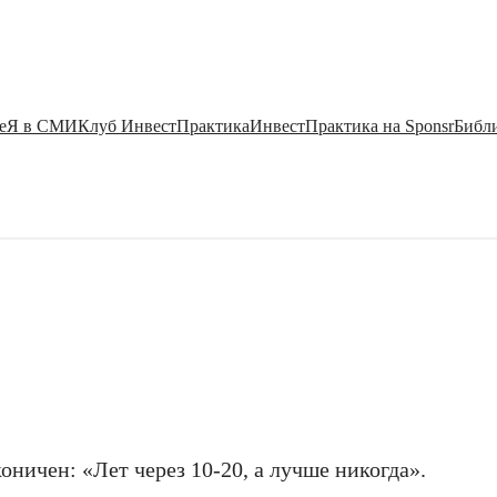
е
Я в СМИ
Клуб ИнвестПрактика
ИнвестПрактика на Sponsr
Библи
оничен: «Лет через 10-20, а лучше никогда».