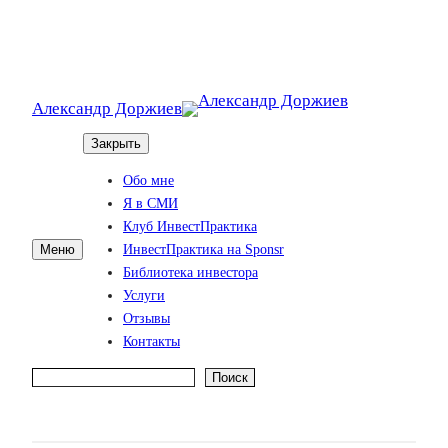
Александр Доржиев
Закрыть
Обо мне
Я в СМИ
Клуб ИнвестПрактика
ИнвестПрактика на Sponsr
Меню
Библиотека инвестора
Услуги
Отзывы
Контакты
Поиск
Поиск