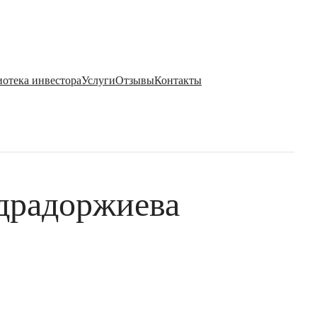
отека инвестора
Услуги
Отзывы
Контакты
ндрадоржиева