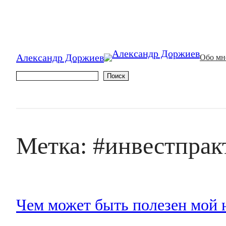
Перейти
к
содержимому
Александр Доржиев
Обо мн
Поиск
Поиск
Метка:
#инвестпрак
Чем может быть полезен мой н