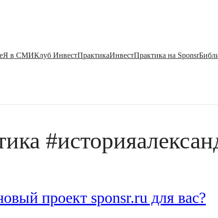
е
Я в СМИ
Клуб ИнвестПрактика
ИнвестПрактика на Sponsr
Библи
тика #историяалекса
овый проект sponsr.ru для вас?